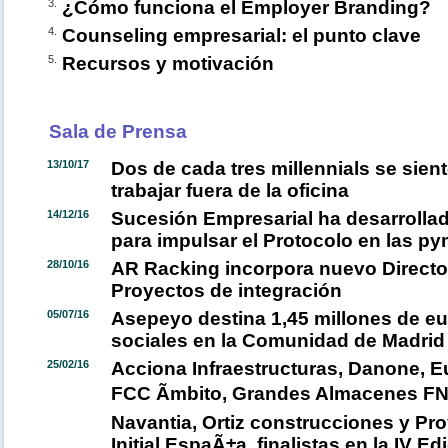
3.
¿Cómo funciona el Employer Branding?
4.
Counseling empresarial: el punto clave
5.
Recursos y motivación
Sala de Prensa
13/10/17
Dos de cada tres millennials se sien
trabajar fuera de la oficina
14/12/16
Sucesión Empresarial ha desarrolla
para impulsar el Protocolo en las py
28/10/16
AR Racking incorpora nuevo Director
Proyectos de integración
05/07/16
Asepeyo destina 1,45 millones de e
sociales en la Comunidad de Madrid
25/02/16
Acciona Infraestructuras, Danone, E
FCC Ãmbito, Grandes Almacenes F
Navantia, Ortiz construcciones y Pro
Initial EspaÃ±a, finalistas en la IV E