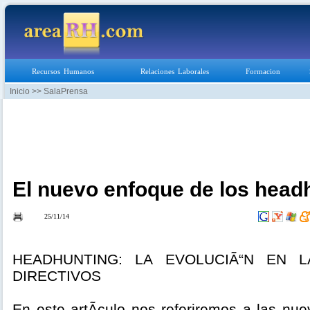
Recursos Humanos
Relaciones Laborales
Formacion
Inicio
>> SalaPrensa
El nuevo enfoque de los head
25/11/14
HEADHUNTING: LA EVOLUCIÃ“N EN 
DIRECTIVOS
En este artÃ­culo nos referiremos a las nu