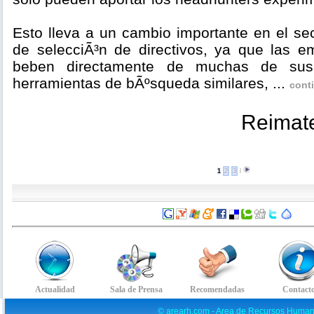
Esto lleva a un cambio importante en el se
de selecciÃ³n de directivos, ya que las e
beben directamente de muchas de sus 
herramientas de bÃºsqueda similares, ...
cont
Reimat
1
2
3
l
© arearh.com - Area de Recursos Human