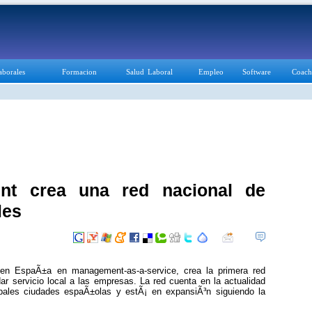
aborales
Formacion
Salud Laboral
Empleo
Software
Coach
nt crea una red nacional de
les
en EspaÃ±a en management-as-a-service, crea la primera red
ar servicio local a las empresas. La red cuenta en la actualidad
ipales ciudades espaÃ±olas y estÃ¡ en expansiÃ³n siguiendo la