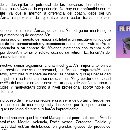
do a desarrollar el potencial de las personas, basado en la
dizaje a travÃ©s de la experiencia. No hay que confundirlo con el
ente, ya que el mentor, a diferencia del coach, debe ser un
Ã¡rea empresarial del ejecutivo para poder transmitirle sus
.
n dos principales Ã¡reas de actuaciÃ³n: el junior mentoring o
ing o mentoring de adaptaciÃ³n.
a asignado un puesto de responsabilidad a un ejecutivo junior, que
rece de los conocimientos y experiencia necesarios. Este serÃ­a el
potenciar a su cantera de jÃ³venes promesas con talento o de
ue deberÃ¡n tomar el relevo cuando se retiren. La funciÃ³n del
ueda volar solo.
irectivo senior experimenta una modificaciÃ³n importante en su
o, reestructuraciÃ³n empresarial, fusiÃ³n de empresasâ€¦, que
etivos, actitudes o manera de hacer las cosas y quizÃ¡s necesidad
undirle al no tener clara su nueva situaciÃ³n y perder efectividad
unciÃ³n del mentor en este caso es un apoyo de confianza tanto a
tudes y motivaciÃ³n como a nivel profesional aportÃ¡ndole los
le falte.
proceso de mentoring requiere una serie de cortas y frecuentes
n un plan de mentoring individualizado, por lo que mentor y
que una larga distancia lo harÃ­a impracticable.
 la red nacional que Reimatel Management pone a disposiciÃ³n de
ataluÃ±a, Madrid, Valencia, PaÃ­s Vasco, Zaragoza, Galicia y
actividad estÃ¡n distribuidos en grandes grupos de productos