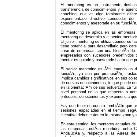
El mentoring es un instrumento destina
transferencia de conocimientos y el apren
coaching, que es algo totalmente difer
experimentado directivo conocedor del 
conocimientos y asesorarle en su funciÃ³n
El mentoring se aplica en las empresas e
mentoring de desarrollo y el senior mentor
El junior mentoring se utiliza cuando se h
tiene potencial para desarrollarlo pero ca
caso de empresas con una filosofÃ­a de 
empresarios con sucesores predefinidos q
mentor es guiarle y asesorarle hasta que p
El senior mentoring es Ãºtil cuando un d
funciÃ³n, ya sea por promociÃ³n, traslad
implica cambios significativos en sus obj
de nuevos conocimientos, lo que puede conf
en la orientaciÃ³n de sus esfuerzos. La f
nivel personal en lo que respecta a acti
enfoques, conocimientos y experiencia que 
Hay que tener en cuenta tambiÃ©n que un 
sesiones espaciadas en el tiempo segÃº
ejecutivo deben estar en la misma zona ya 
En este sentido, los mentores actuales de
las empresas, estÃ¡n repartidos entre C
AndalucÃ­a y, respecto a las Ã¡reas de 