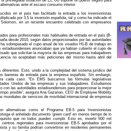
, la privilegiada situación de EE.UU supone un puerto seguro para
alternativas ante el escaso consumo interior.
ucidos en el país han facilitado la entrada a los inversionistas
tiplicado por 3,5 la inversión española, tal y como ha indicado el
olomon, en un reciente encuentro celebrado con empresarios
ados para profesionales más habituales de entrada en el país (B-
aña desde 2010, según datos proporcionados por las autoridades
 ha sobrepasado el cupo anual de los visados H1-B de trabajo en
des estadounidenses anunciaban que ya habían cubierto el cupo de
 visado que solicitan la mayoría de las empresas para trabajadores
uencia no aceptaban más peticiones del mismo hasta abril del
diferentes. Esto, unido a la complejidad del sistema jurídico del
es barreras de entrada para la empresa española. Sin embargo,
para cada caso. “En EMS buscamos las fórmulas legislativas
Estados Unidos de las empresas y sus trabajadores. Estudiamos
 con las autoridades estadounidenses para proporcionar la mejor
iempo posible”, asegura Ana Gazarian, CEO de Employee Mobility
s mundiales de servicios de movilidad internacional de empresas
on alternativas como el Programa EB-5 para Inversionistas
 otorga el anhelado documento ‘green card’ en menos tiempo de lo
isito que no todos pueden cumplir. Esto es, invertir 500 mil
centros regionales para inversionistas EB-5 aprobados por el
ista y su familia podrían convertirse en residentes permanentes