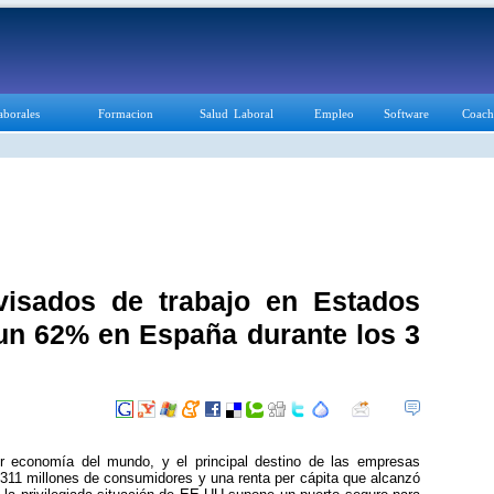
aborales
Formacion
Salud Laboral
Empleo
Software
Coach
visados de trabajo en Estados
n 62% en España durante los 3
r economía del mundo, y el principal destino de las empresas
311 millones de consumidores y una renta per cápita que alcanzó