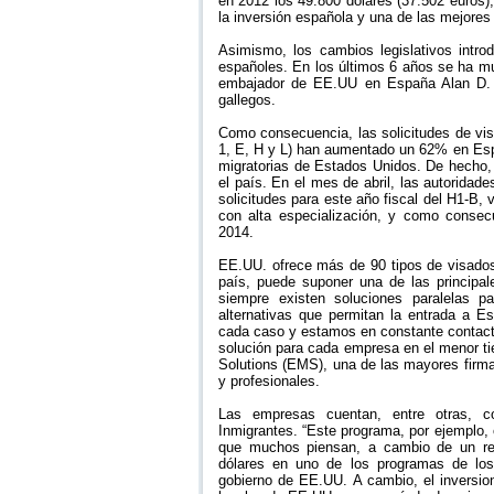
en 2012 los 49.800 dólares (37.502 euros)
la inversión española y una de las mejores 
Asimismo, los cambios legislativos introd
españoles. En los últimos 6 años se ha mul
embajador de EE.UU en España Alan D. S
gallegos.
Como consecuencia, las solicitudes de vis
1, E, H y L) han aumentado un 62% en Esp
migratorias de Estados Unidos. De hecho,
el país. En el mes de abril, las autorida
solicitudes para este año fiscal del H1-B,
con alta especialización, y como consec
2014.
EE.UU. ofrece más de 90 tipos de visados 
país, puede suponer una de las principal
siempre existen soluciones paralelas 
alternativas que permitan la entrada a 
cada caso y estamos en constante contacto
solución para cada empresa en el menor t
Solutions (EMS), una de las mayores firma
y profesionales.
Las empresas cuentan, entre otras, c
Inmigrantes. “Este programa, por ejemplo,
que muchos piensan, a cambio de un requ
dólares en uno de los programas de los 
gobierno de EE.UU. A cambio, el inversion