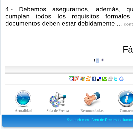
4.- Debemos asegurarnos, además, q
cumplan todos los requisitos formale
documentos deben estar debidamente ...
cont
Fá
1
2
l
© arearh.com - Area de Recursos Human