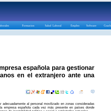
aborales
Formacion
Salud Laboral
Empleo
Software
Coach
empresa española para gestionar
nos en el extranjero ante una
ar adecuadamente al personal movilizado en zonas consideradas
a la empresa española cada vez más presente en países donde