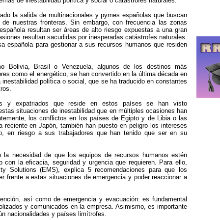
mas de inestabilidad política y social o catástrofes naturales.
erado la salida de multinacionales y pymes españolas que buscan
de nuestras fronteras. Sin embargo, con frecuencia las zonas
española resultan ser áreas de alto riesgo expuestas a una gran
ocasiones resultan sacudidas por inesperadas catástrofes naturales.
sa española para gestionar a sus recursos humanos que residen
o Bolivia, Brasil o Venezuela, algunos de los destinos más
ores como el energético, se han convertido en la última década en
a inestabilidad política o social, que se ha traducido en constantes
ros.
os y expatriados que reside en estos países se han visto
stas situaciones de inestabilidad que en múltiples ocasiones han
temente, los conflictos en los países de Egipto y de Libia o las
la reciente en Japón, también han puesto en peligro los intereses
o, en riesgo a sus trabajadores que han tenido que ser en su
en la necesidad de que los equipos de recursos humanos estén
 con la eficacia, seguridad y urgencia que requieren. Para ello,
y Solutions (EMS), explica 5 recomendaciones para que los
 frente a estas situaciones de emergencia y poder reaccionar a
vención, así como de emergencia y evacuación: es fundamental
ocolizados y comunicados en la empresa. Asimismo, es importante
gún nacionalidades y países limítrofes.