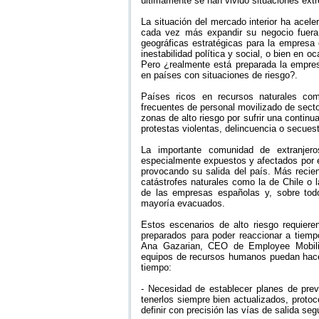
últimamente se han vivido situaciones extre
La situación del mercado interior ha acel
cada vez más expandir su negocio fuera 
geográficas estratégicas para la empresa 
inestabilidad política y social, o bien en 
Pero ¿realmente está preparada la empre
en países con situaciones de riesgo?.
Países ricos en recursos naturales com
frecuentes de personal movilizado de sect
zonas de alto riesgo por sufrir una continu
protestas violentas, delincuencia o secuest
La importante comunidad de extranjer
especialmente expuestos y afectados por e
provocando su salida del país. Más recien
catástrofes naturales como la de Chile o 
de las empresas españolas y, sobre tod
mayoría evacuados.
Estos escenarios de alto riesgo requier
preparados para poder reaccionar a tiempo
Ana Gazarian, CEO de Employee Mobilit
equipos de recursos humanos puedan hacer
tiempo:
- Necesidad de establecer planes de pre
tenerlos siempre bien actualizados, prot
definir con precisión las vías de salida se