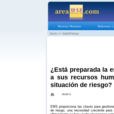
Recursos Humanos
Relaciones L
Inicio
>> SalaPrensa
¿Está preparada la 
a sus recursos huma
situación de riesgo?
06/06/11
EMS proporciona las claves para gestion
de riesgo, una necesidad creciente par