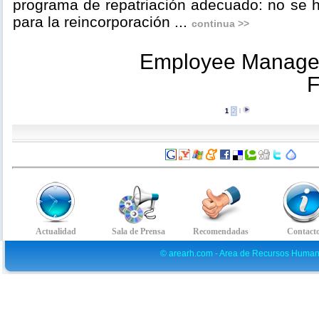
programa de repatriación adecuado: no se 
para la reincorporación ...
continua >>
Employee Managem
F
1
2
l
© arearh.com - Area de Recursos Human