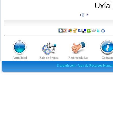
Uxía 
1
2
l
© arearh.com - Area de Recursos Human