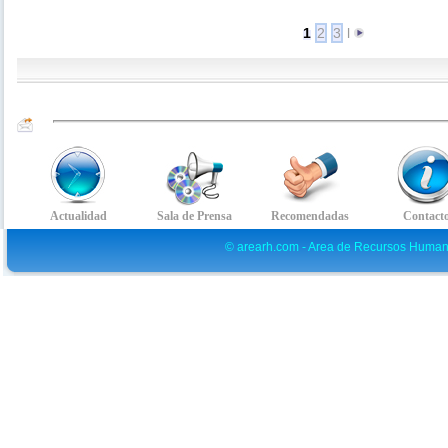
1
2
3
l
© arearh.com - Area de Recursos Human