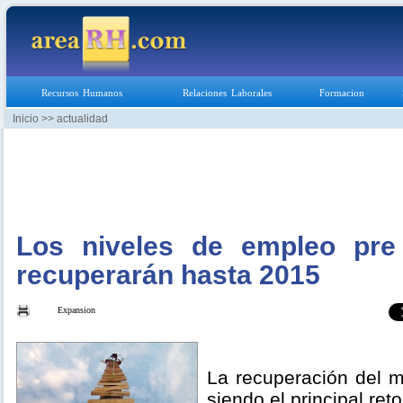
Recursos Humanos
Relaciones Laborales
Formacion
Inicio
>> actualidad
Los niveles de empleo pre
recuperarán hasta 2015
Expansion
La recuperación del m
siendo el principal ret