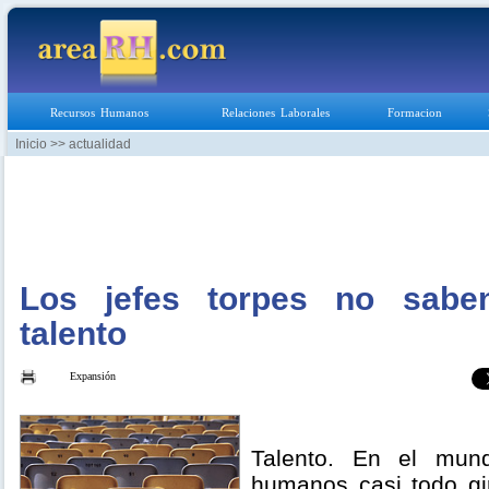
Recursos Humanos
Relaciones Laborales
Formacion
Inicio
>> actualidad
Los jefes torpes no saben
talento
Expansión
Talento. En el mun
humanos casi todo gi