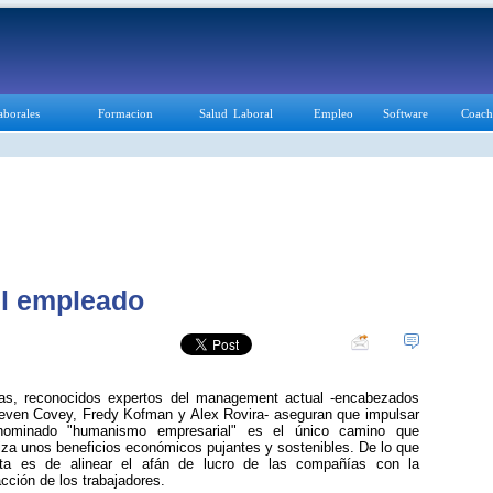
aborales
Formacion
Salud Laboral
Empleo
Software
Coach
 el empleado
ras, reconocidos expertos del management actual -encabezados
even Covey, Fredy Kofman y Alex Rovira- aseguran que impulsar
nominado "humanismo empresarial" es el único camino que
iza unos beneficios económicos pujantes y sostenibles. De lo que
ata es de alinear el afán de lucro de las compañías con la
acción de los trabajadores.