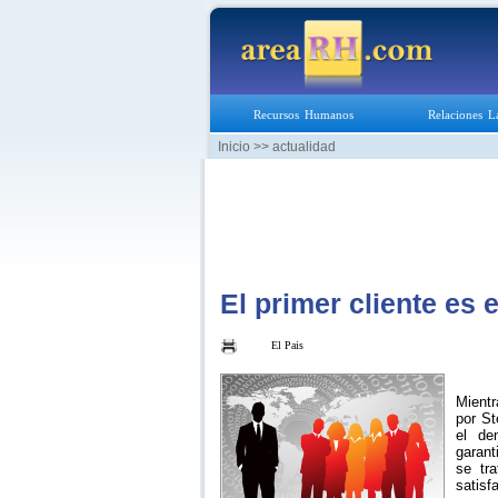
Recursos Humanos
Relaciones L
Inicio
>> actualidad
El primer cliente es
El Pais
Mient
por St
el de
garant
se tr
satisf