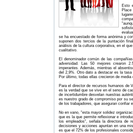
Esto e
Place
lugar
compañ
"aunq
sofis
evalua
se ha encuestado de forma anónima y conf
suponen dos tercios de la puntación fina
análisis de la cultura corporativa, en el 
cualitativo.
El denominador común de las compañías q
adversidad. Las 50 mejores crearon 2
imperantes. Además, mientras el absenti
del 2,9%. Otro dato a destacar es la tasa
Por último, todas ellas crecieron de media
Para el director de recursos humanos de Vo
es la verdad que se vive en el seno de c
de incertidumbre desvelan nuestras autént
es nuestro grado de compromiso por su seg
de los trabajadores, que aseguran confiar e
No en vano, "esta mayor solidez organizac
que es la que permite reflexionar e introd
los empleados", señala la directora de
decisiones y acciones apuntan en una mism
es que el 72% de los profesionales consid