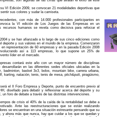
empresas, son algunas de las cifras que avalan el éxito de este
en su VI Edición 2009, se convocan 21 modalidades deportivas que
 sentir sus colores y sudar la camiseta.
recedentes, con más de 14.000 profesionales participantes en
convoca la VI edición de Los Juegos de las Empresas en un
 recursos humanos se revela como decisiva para reforzar el
004 y se han afianzado a lo largo de sus cinco ediciones como
del deporte y sus valores en el mundo de la empresa. Comenzaron
es en representación de 60 empresas y en la pasada Edición 2008
, involucrando así a 113 empresas, lo que supone un 25% de
evento líder en el mercado.
presas contará este año con un mayor número de disciplinas
 desarrollarán en las diferentes sedes oficiales ubicadas en la
, badminton, basket 3x3, bolos, mountain bike, carrera urbana,
olf, karting, natación, tenis, tenis de mesa, pitch&putt, piragüismo,
será el II Foro Empresa y Deporte, punto de encuentro previo al
HH, diseñado para debatir y reflexionar acerca del deporte y su
, un foro de debate a través de las distintas intervenciones.
iempos de crisis el 40% de la caída de la rentabilidad se debe a
tivado. Ante las reestructuraciones que se están realizando
dores se encuentran en una situación estresante pensando que su
lo, y ahora más que nunca, hay que cuidar a los que se quedan y