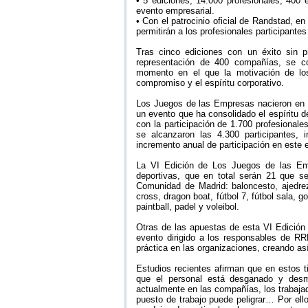
• 5 ediciones, 14.000 profesionales, 400 
evento empresarial.
• Con el patrocinio oficial de Randstad, 
permitirán a los profesionales participantes
Tras cinco ediciones con un éxito sin p
representación de 400 compañías, se 
momento en el que la motivación de los
compromiso y el espíritu corporativo.
Los Juegos de las Empresas nacieron en 2
un evento que ha consolidado el espíritu 
con la participación de 1.700 profesional
se alcanzaron las 4.300 participantes
incremento anual de participación en este 
La VI Edición de Los Juegos de las Em
deportivas, que en total serán 21 que se
Comunidad de Madrid: baloncesto, ajedrez
cross, dragon boat, fútbol 7, fútbol sala, g
paintball, padel y voleibol.
Otras de las apuestas de esta VI Edición 
evento dirigido a los responsables de RR
práctica en las organizaciones, creando así
Estudios recientes afirman que en estos t
que el personal está desganado y desmo
actualmente en las compañías, los trabaja
puesto de trabajo puede peligrar… Por el