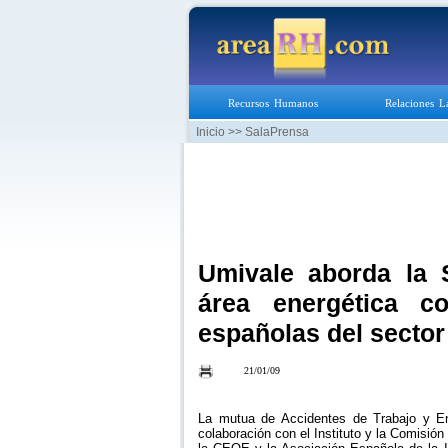
Recursos Humanos
Relaciones L
Inicio
>> SalaPrensa
Umivale aborda la 
área energética c
españolas del sector
21/01/09
La mutua de Accidentes de Trabajo y En
colaboración con el Instituto y la Comisi