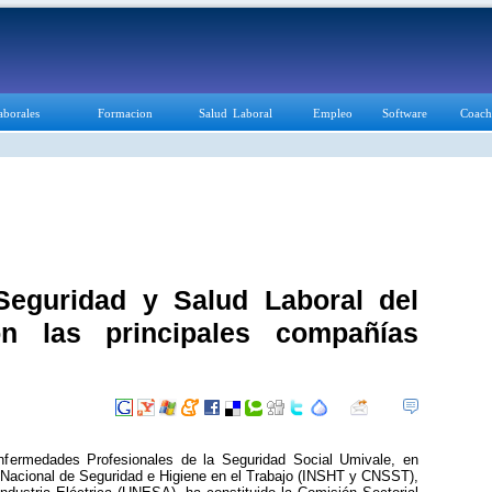
aborales
Formacion
Salud Laboral
Empleo
Software
Coach
Seguridad y Salud Laboral del
on las principales compañías
fermedades Profesionales de la Seguridad Social Umivale, en
ón Nacional de Seguridad e Higiene en el Trabajo (INSHT y CNSST),