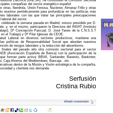
dustria Eléctrica (UNESA), ha constituido la Comisión Sectorial
incipales compañías del sector energético español.
e otras, Iberdrola, Unión Fenosa, Nuclenor, Almaraz-Trillo y otras
sto reunirse periódicamente para profundizar en las políticas más
nes laborales con las que tratar las principales preocupaciones
 laboral del sector.
, celebrado la semana pasada en Madrid, estuvo presidido por D.
e; y, en el mismo, participaron la Directora del INSHT (Instituto
rabajo), Dª Concepción Pascual; D. José Yanes de la C.N.S.S.T
en el Trabajo) y Dª Pilar Iglesias de CEOE.
alud Laboral en diversos sectores productivos, mantiene una
las políticas de Responsabilidad Social que abordan nuestros
ención de riesgos laborales y la reducción del absentismo.
finales del pasado año otra comisión sectorial para el sector
AEB (Asociación Española de Banca) con la participación de la
que forman parte activa: BBVA, Santander, Banesto, Bankinter,
, Caja Ahorros del Mediterráneo, Bancaja…etc.
niciativas dentro de la Misión y Visión estratégica de la compañía,
sociedad y clientela nos demanda
Serfusión
Cristina Rubio
Añadir comentario