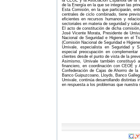
la CEOE y la Asociación Española de la In
de la Energía en la que se integran las pr
Esta Comisión, en la que participarán, entr
centrales de ciclo combinado, tiene previ
eficientes en recursos humanos y relacio
sectoriales en materia de seguridad y salud
El acto de constitución de dicha comisión
José Vicente Morata, Presidente de Umival
Nacional de Seguridad e Higiene en el T
(Comisión Nacional de Seguridad e Higiene 
Umivale, especialista en Seguridad y S
especial preocupación en complementar 
clientes desde el punto de vista de la prev
Asimismo, Umivale también constituyó a 
financiero, en coordinación con CEOE y 
Confederación de Cajas de Ahorrro de la 
Banco Guipuzcoano, Lloyds, Banco Gallego
Umivale, continúa desarrollando distintas i
en respuesta a los problemas que nuestra 