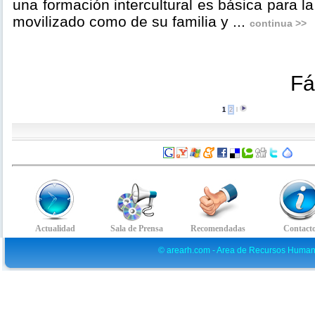
una formación intercultural es básica para l
movilizado como de su familia y ...
continua >>
Fá
1
2
l
© arearh.com - Area de Recursos Human