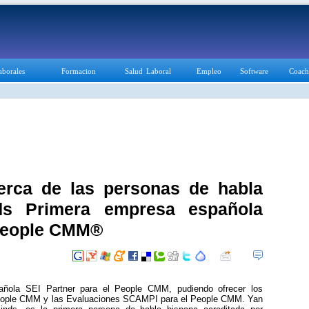
aborales
Formacion
Salud Laboral
Empleo
Software
Coach
rca de las personas de habla
ds Primera empresa española
 People CMM®
ñola SEI Partner para el People CMM, pudiendo ofrecer los
l People CMM y las Evaluaciones SCAMPI para el People CMM. Yan