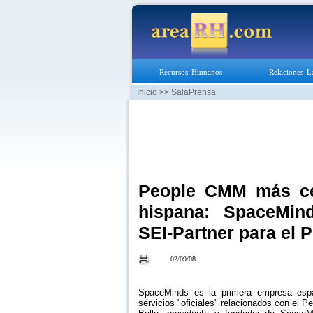
Recursos Humanos
Relaciones L
Inicio
>> SalaPrensa
People CMM más ce
hispana: SpaceMin
SEI-Partner para el
02/09/08
SpaceMinds es la primera empresa espa
servicios "oficiales" relacionados con e