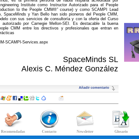
inds, es la primera persona de habla hispana acreditada por
gineering Institute como Instructor Autorizado para el People
ntroduction to the People CMM®” course) y como SCAMPI Lead
o, SpaceMinds y Yan Bello han sido pioneros del People CMM,
modelo con sus servicios de consultoría y con la oferta del Curso
" autorizado por Carnegie Mellon-SEI. Es destacable la buena
eople CMM entre los directivos y profesionales que entran en
rácticas
MM-SCAMPI-Services.aspx
SpaceMinds SL
Alexis C. Méndez González
Añadir comentario