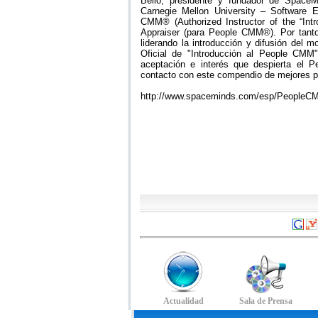
Bello, presidente y fundador de SpaceM
Carnegie Mellon University – Software En
CMM® (Authorized Instructor of the “I
Appraiser (para People CMM®). Por tant
liderando la introducción y difusión del 
Oficial de "Introducción al People CMM
aceptación e interés que despierta el P
contacto con este compendio de mejores p
http://www.spaceminds.com/esp/PeopleC