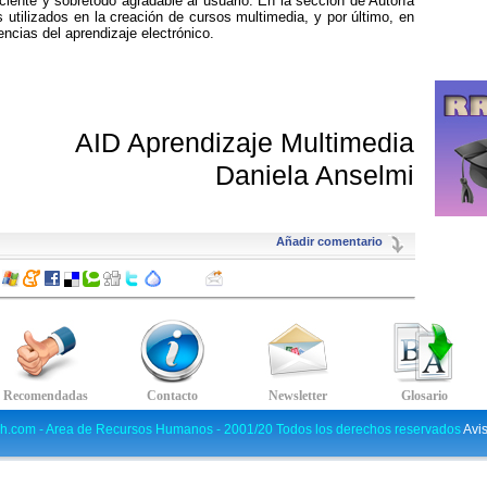
ficiente y sobretodo agradable al usuario. En la sección de Autoría
s utilizados en la creación de cursos multimedia, y por último, en
ncias del aprendizaje electrónico.
AID Aprendizaje Multimedia
Daniela Anselmi
Añadir comentario
h.com - Area de Recursos Humanos - 2001/20 Todos los derechos reservados
Avi