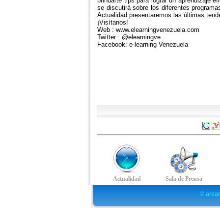
brindarte tips para lograr un aprendizaje e
se discutirá sobre los diferentes programa
Actualidad presentaremos las últimas tende
¡Visítanos!
Web : www.elearningvenezuela.com
Twitter : @elearningve
Facebook: e-learning Venezuela
© arear