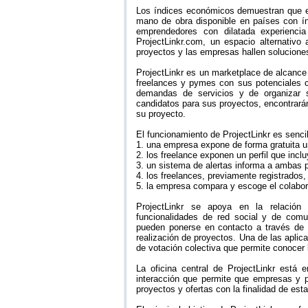
Los índices económicos demuestran que el
mano de obra disponible en países con í
emprendedores con dilatada experiencia
ProjectLinkr.com, un espacio alternativo
proyectos y las empresas hallen solucione
ProjectLinkr es un marketplace de alcance 
freelances y pymes con sus potenciales cl
demandas de servicios y de organizar 
candidatos para sus proyectos, encontrarán 
su proyecto.
El funcionamiento de ProjectLinkr es sencil
1. una empresa expone de forma gratuita un
2. los freelance exponen un perfil que incl
3. un sistema de alertas informa a ambas pa
4. los freelances, previamente registrados
5. la empresa compara y escoge el colabo
ProjectLinkr se apoya en la relación
funcionalidades de red social y de comu
pueden ponerse en contacto a través de s
realización de proyectos. Una de las aplic
de votación colectiva que permite conocer 
La oficina central de ProjectLinkr está 
interacción que permite que empresas y p
proyectos y ofertas con la finalidad de esta