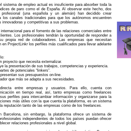
 sistema de empleo actual es insuficiente para absorber toda la
ndices de paro como el de España. Al observar este hecho, dos
 profesional (una española y un alemán) han decidido crear
 a los canales tradicionales para que los autónomos encuentren
s innovadoras y competitivas a sus problemas.
internacional para el fomento de las relaciones comerciales entre
ientes. Los profesionales tendrán la oportunidad de responder a
su propia red de colaboradores. Las empresas que necesitan
en ProjectLinkr los perfiles más cualificados para llevar adelante
lo:
 proyecto que necesita externalizar.
uye la presentación de sus trabajos, competencias y experiencia.
rtes de potenciales “linkers”.
, presentan sus presupuestos on-line.
rador que más se adapta a sus necesidades.
 directa entre empresas y usuarios. Para ello, cuenta con
nicación en tiempo real, así, tanto empresas como freelances
us perfiles para intercambiar información y organizarse para la
aciones más útiles con la que cuenta la plataforma, es un sistema
la reputación tanto de las empresas como de los freelances.
en Barcelona, sin embargo, la plataforma ofrece un sistema de
rofesionales independientes de todos los países puedan ofrecer
blecer relaciones profesionales a nivel global.