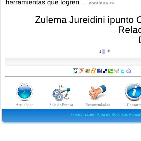
herramientas que logren ...
continua >>
Zulema Jureidini ipunto
Relac
1
2
l
© arearh.com - Area de Recursos Human