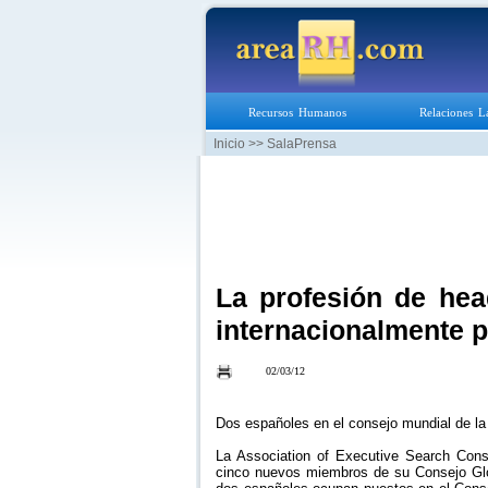
Recursos Humanos
Relaciones L
Inicio
>> SalaPrensa
La profesión de hea
internacionalmente p
02/03/12
Dos españoles en el consejo mundial de l
La Association of Executive Search Con
cinco nuevos miembros de su Consejo Glo