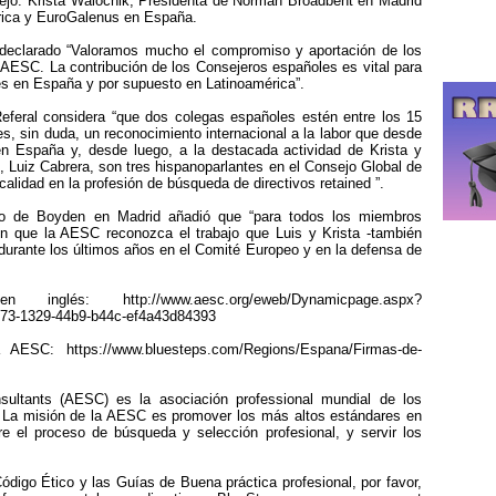
jo: Krista Walochik, Presidenta de Norman Broadbent en Madrid
rica y EuroGalenus en España.
 declarado “Valoramos mucho el compromiso y aportación de los
AESC. La contribución de los Consejeros españoles es vital para
des en España y por supuesto en Latinoamérica”.
feral considera “que dos colegas españoles estén entre los 15
, sin duda, un reconocimiento internacional a la labor que desde
 España y, desde luego, a la destacada actividad de Krista y
, Luiz Cabrera, son tres hispanoparlantes en el Consejo Global de
calidad en la profesión de búsqueda de directivos retained ”.
io de Boyden en Madrid añadió que “para todos los miembros
n que la AESC reconozca el trabajo que Luis y Krista -también
urante los últimos años en el Comité Europeo y en la defensa de
és: http://www.aesc.org/eweb/Dynamicpage.aspx?
3-1329-44b9-b44c-ef4a43d84393
AESC: https://www.bluesteps.com/Regions/Espana/Firmas-de-
sultants (AESC) es la asociación professional mundial de los
. La misión de la AESC es promover los más altos estándares en
re el proceso de búsqueda y selección profesional, y servir los
ódigo Ético y las Guías de Buena práctica profesional, por favor,