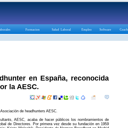
aborales
Formacion
Salud Laboral
Empleo
Software
Coach
dhunter en España, reconocida
or la AESC.
a Asociación de headhunters AESC.
sultants, AESC, acaba de hacer públicos los nombramientos de
bal de Directores. Por primera vez desde su fundación en 1959