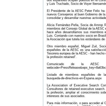
dos españoles ocupan puestos en el Conse
y Luis Truchado, Socio de Voyer Iberoamé
El Presidente de la AESC Peter Felix ha
nuevos Consejeros al buen Gobierno de la 
consolidar y desarrollar nuestras activida
Alicia Fernández-Peña, Socia de Amrop Re
miembros del Consejo Global de la AESC es
hace años desarrollamos sus miembros en
Luis. Contando con nuestro socio en Brasil
la Asociación que tutela los estándares de 
Otro miembro español, Miguel Zuil, Soc
españoles de la AESC es una satisfacció
Tesorera europea de la AESC - han hecho d
la profesión retained”.
Comunicado de la AESC en ingl
webcode=PressRelease&wps_key=8a63bc7
Listado de miembros españoles de la 
busqueda-de-directivos-en-Espana.aspx
La Association of Executive Search Con
Consultores de retained executive search
la profesión, ampliar el conocimiento sob
intereses de sus asociados.
Para más información, o para acceder al C