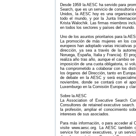
Desde 1959 la AESC ha servido para promo
Search, que es un servicio de consultoría 
Unidos, la AESC hoy es una organización
todo el mundo, y por la Junta Internacio
Krista Walochik. Las firmas miembros incl
en todos los sectores y países del mundo.
Uno de los asuntos prioritarios para la AE
La promoción de más mujeres en los con
europeos han adoptado varias iniciativas 
dirección, ya sea a través de la autorreg
Noruega, España, Italia y Francia). El pr
realiza año tras año, aunque el cambio se
imposición de una cuota obligatoria, si vo
ha comprometido a colaborar con los dist
los órganos del Dirección, tanto en Euro
de debate en la AESC y será especialmen
noviembre, donde se contará con el apo
Luxemburgo en la Comisión Europea y clara
Sobre la AESC
La Association of Executive Search Con
Consultores de retained executive search
la profesión, ampliar el conocimiento sob
intereses de sus asociados.
Para más información, o para acceder al C
visite www.aesc.org. La AESC también o
service for senior executives, y un serv