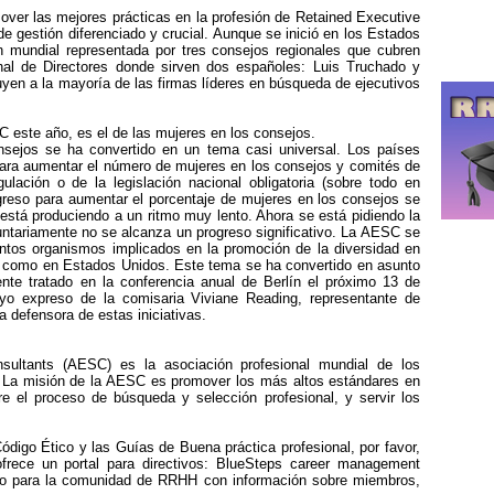
ver las mejores prácticas en la profesión de Retained Executive
de gestión diferenciado y crucial. Aunque se inició en los Estados
 mundial representada por tres consejos regionales que cubren
nal de Directores donde sirven dos españoles: Luis Truchado y
uyen a la mayoría de las firmas líderes en búsqueda de ejecutivos
SC este año, es el de las mujeres en los consejos.
sejos se ha convertido en un tema casi universal. Los países
para aumentar el número de mujeres en los consejos y comités de
ulación o de la legislación nacional obligatoria (sobre todo en
ogreso para aumentar el porcentaje de mujeres en los consejos se
 está produciendo a un ritmo muy lento. Ahora se está pidiendo la
luntariamente no se alcanza un progreso significativo. La AESC se
intos organismos implicados en la promoción de la diversidad en
pa como en Estados Unidos. Este tema se ha convertido en asunto
te tratado en la conferencia anual de Berlín el próximo 13 de
yo expreso de la comisaria Viviane Reading, representante de
 defensora de estas iniciativas.
sultants (AESC) es la asociación profesional mundial de los
. La misión de la AESC es promover los más altos estándares en
re el proceso de búsqueda y selección profesional, y servir los
ódigo Ético y las Guías de Buena práctica profesional, por favor,
frece un portal para directivos: BlueSteps career management
icio para la comunidad de RRHH con información sobre miembros,