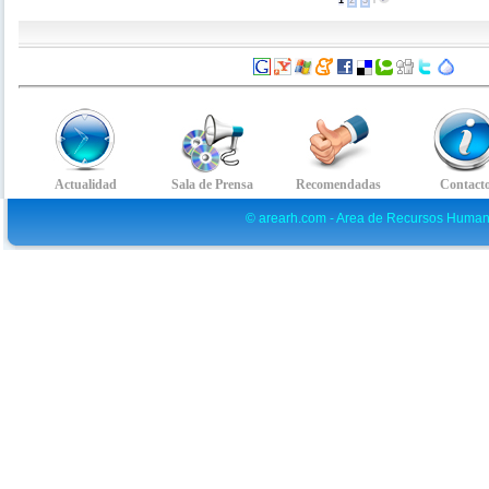
1
2
3
l
© arearh.com - Area de Recursos Human