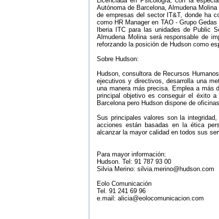
Licenciada en Psicología, con la especi
Autónoma de Barcelona, Almudena Molina ha
de empresas del sector IT&T, donde ha con
como HR Manager en TAO - Grupo Gedas I
Iberia ITC para las unidades de Public
Almudena Molina será responsable de imp
reforzando la posición de Hudson como es
Sobre Hudson:
Hudson, consultora de Recursos Humanos 
ejecutivos y directivos, desarrolla una m
una manera más precisa. Emplea a más de
principal objetivo es conseguir el éxito
Barcelona pero Hudson dispone de oficinas 
Sus principales valores son la integridad,
acciones están basadas en la ética perso
alcanzar la mayor calidad en todos sus ser
Para mayor información:
Hudson. Tel: 91 787 93 00
Silvia Merino: silvia.merino@hudson.com
Eolo Comunicación
Tel. 91 241 69 96
e.mail: alicia@eolocomunicacion.com