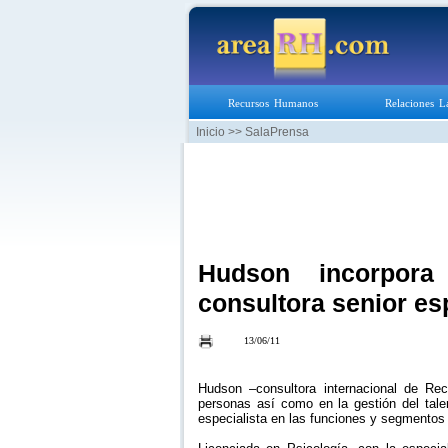
Recursos Humanos
Relaciones L
Inicio
>> SalaPrensa
Hudson incorpor
consultora senior es
13/06/11
Hudson –consultora internacional de Re
personas así como en la gestión del tal
especialista en las funciones y segmentos 