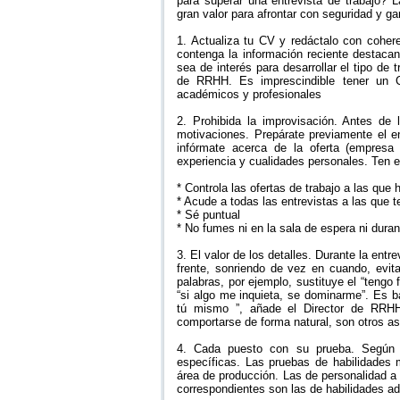
para superar una entrevista de trabajo? 
gran valor para afrontar con seguridad y ga
1. Actualiza tu CV y redáctalo con coher
contenga la información reciente destaca
sea de interés para desarrollar el tipo d
de RRHH. Es imprescindible tener un C
académicos y profesionales
2. Prohibida la improvisación. Antes de l
motivaciones. Prepárate previamente el e
infórmate acerca de la oferta (empresa
experiencia y cualidades personales. Ten 
* Controla las ofertas de trabajo a las que
* Acude a todas las entrevistas a las que 
* Sé puntual
* No fumes ni en la sala de espera ni duran
3. El valor de los detalles. Durante la ent
frente, sonriendo de vez en cuando, evit
palabras, por ejemplo, sustituye el “tengo f
“si algo me inquieta, se dominarme”. Es b
tú mismo ”, añade el Director de RRHH.
comportarse de forma natural, son otros as
4. Cada puesto con su prueba. Según 
específicas. Las pruebas de habilidades 
área de producción. Las de personalidad a 
correspondientes son las de habilidades ad