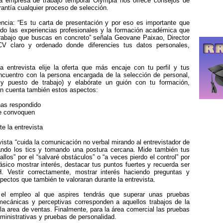
La empresa de trabajo temporal Olympia nos ofrece consejos de
rantía cualquier proceso de selección.
encia: “Es tu carta de presentación y por eso es importante que
ndo las experiencias profesionales y la formación académica que
e trabajo que buscas en concreto” señala Geovane Paixao, Director
V claro y ordenado donde diferencies tus datos personales,
a entrevista elije la oferta que más encaje con tu perfil y tus
ncuentro con la persona encargada de la selección de personal,
 y puesto de trabajo) y elabórate un guión con tu formación,
en cuenta también estos aspectos:
 has respondido
te convoquen
te la entrevista
revista “cuida la comunicación no verbal mirando al entrevistador de
ando los tics y tomando una postura cercana. Mide también tus
allos” por el “salvaré obstáculos” o “a veces pierdo el control” por
ásico mostrar interés, destacar tus puntos fuertes y recuerda ser
 Vestir correctamente, mostrar interés haciendo preguntas y
pectos que también te valoraran durante la entrevista.
el empleo al que aspires tendrás que superar unas pruebas
mecánicas y perceptivas corresponden a aquellos trabajos de la
la area de ventas. Finalmente, para la área comercial las pruebas
ministrativas y pruebas de personalidad.