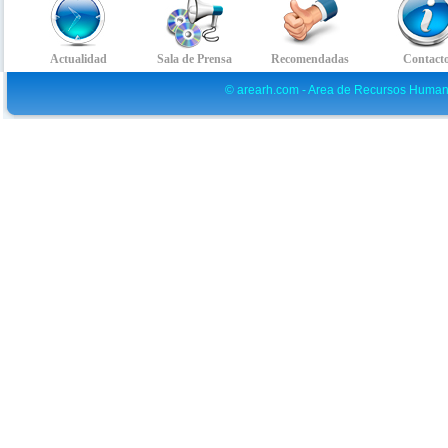
© arearh.com - Area de Recursos Human