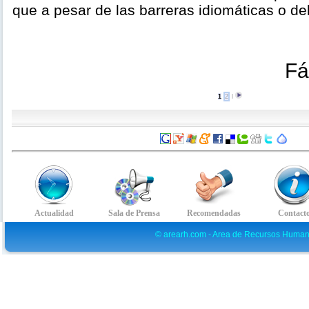
que a pesar de las barreras idiomáticas o del
Fá
1
2
l
© arearh.com - Area de Recursos Human