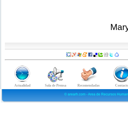
Mary
© arearh.com - Area de Recursos Human