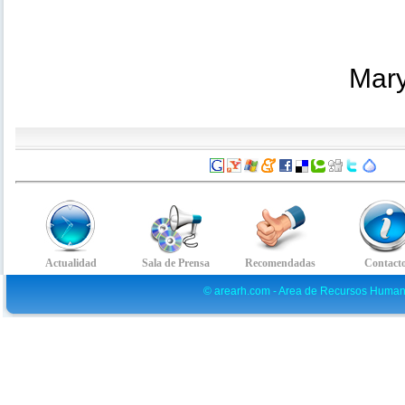
Mary
© arearh.com - Area de Recursos Human