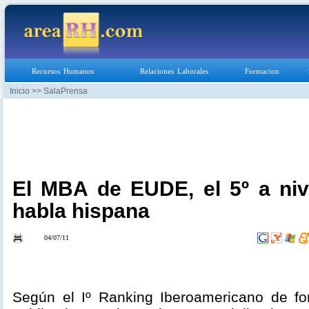
Recursos Humanos
Relaciones Laborales
Formacion
Inicio
>> SalaPrensa
El MBA de EUDE, el 5º a niv
habla hispana
04/07/11
Según el Iº Ranking Iberoamericano de fo