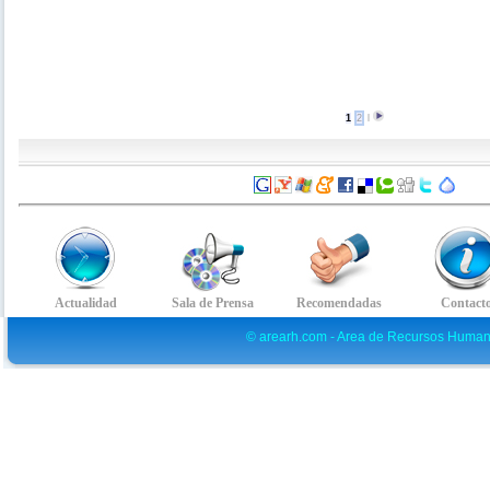
1
2
l
© arearh.com - Area de Recursos Human