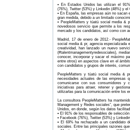
• En Estados Unidos las utilizan el 91
(76%), Twitter (53%) y Linkedin (48%) y el
• En España, las empresas aún no sacan el 
gran medida, debido a un limitado conocimie
• PeopleMatters y túatú social media & 
novedosos servicio que permite a los res
mercado y los candidatos, así como con ac
Madrid, 17 de enero de 2012.- PeopleMatt
social media & pr, agencia especializada 
creatividad, han lanzado un nuevo servi
(#talentmanagementyredesociales), media
conocer, incorporar y sacar el máximo par
entre otros) en aspectos clave en el ámbi
con candidatos y grupos de interés, comunic
PeopleMatters y túatú social media & p
necesidades actuales de las empresas qu
comunicarse con sus consumidores y cli
iniciativas para atraer, retener y gesti
utilizarlas para la comunicación entre los 
La consultora PeopleMatters ha mantenido
Management y Redes sociales”, que prete
Unidos, en donde, según los datos facilita
• El 91% de los responsables de selección 
• Facebook (76%), Twitter (53%) y Linkedi
• El 69% ha rechazado a un candidato des
sociales. Entre las principales razones qu