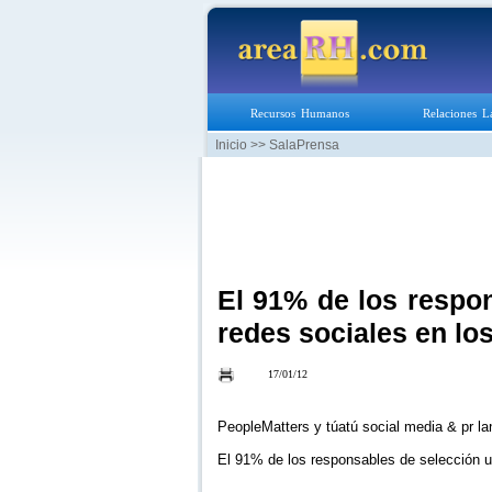
Recursos Humanos
Relaciones L
Inicio
>> SalaPrensa
El 91% de los respon
redes sociales en lo
17/01/12
PeopleMatters y túatú social media & pr la
El 91% de los responsables de selección ut