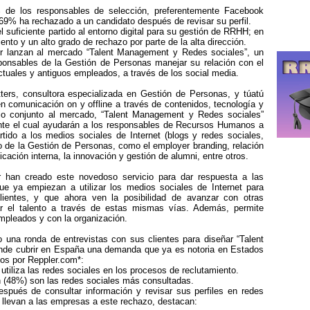
% de los responsables de selección, preferentemente Facebook
 69% ha rechazado a un candidato después de revisar su perfil.
suficiente partido al entorno digital para su gestión de RRHH; en
nto y un alto grado de rechazo por parte de la alta dirección.
pr lanzan al mercado “Talent Management y Redes sociales”, un
ponsables de la Gestión de Personas manejar su relación con el
tuales y antiguos empleados, a través de los social media.
ers, consultora especializada en Gestión de Personas, y túatú
en comunicación on y offline a través de contenidos, tecnología y
cio conjunto al mercado, “Talent Management y Redes sociales”
nte el cual ayudarán a los responsables de Recursos Humanos a
tido a los medios sociales de Internet (blogs y redes sociales,
to de la Gestión de Personas, como el employer branding, relación
ación interna, la innovación y gestión de alumni, entre otros.
r han creado este novedoso servicio para dar respuesta a las
e ya empiezan a utilizar los medios sociales de Internet para
entes, y que ahora ven la posibilidad de avanzar con otras
onar el talento a través de estas mismas vías. Además, permite
empleados y con la organización.
 una ronda de entrevistas con sus clientes para diseñar “Talent
nde cubrir en España una demanda que ya es notoria en Estados
dos por Reppler.com*:
utiliza las redes sociales en los procesos de reclutamiento.
n (48%) son las redes sociales más consultadas.
pués de consultar información y revisar sus perfiles en redes
e llevan a las empresas a este rechazo, destacan: