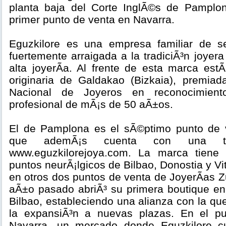
planta baja del Corte InglÃ©s de Pamplo
primer punto de venta en Navarra.
Eguzkilore es una empresa familiar de s
fuertemente arraigada a la tradiciÃ³n joyera
alta joyerÃ­a. Al frente de esta marca estÃ
originaria de Galdakao (Bizkaia), premiad
Nacional de Joyeros en reconocimient
profesional de mÃ¡s de 50 aÃ±os.
El de Pamplona es el sÃ©ptimo punto de v
que ademÃ¡s cuenta con una ti
www.eguzkilorejoya.com. La marca tiene 
puntos neurÃ¡lgicos de Bilbao, Donostia y Vi
en otros dos puntos de venta de JoyerÃ­as Z
aÃ±o pasado abriÃ³ su primera boutique en
Bilbao, estableciendo una alianza con la qu
la expansiÃ³n a nuevas plazas. En el p
Navarra, un mercado donde Eguzkilore c