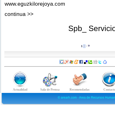
www.eguzkilorejoya.com
continua >>
Spb_ Servicio
1
2
l
© arearh.com - Area de Recursos Human