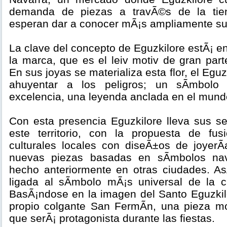
demanda de piezas a travÃ©s de la tie
esperan dar a conocer mÃ¡s ampliamente su
La clave del concepto de Eguzkilore estÃ¡ e
la marca, que es el leiv motiv de gran par
En sus joyas se materializa esta flor, el Eguz
ahuyentar a los peligros; un sÃ­mbolo 
excelencia, una leyenda anclada en el mundo
Con esta presencia Eguzkilore lleva sus s
este territorio, con la propuesta de fus
culturales locales con diseÃ±os de joyerÃ­
nuevas piezas basadas en sÃ­mbolos na
hecho anteriormente en otras ciudades. AsÃ
ligada al sÃ­mbolo mÃ¡s universal de la 
BasÃ¡ndose en la imagen del Santo Eguzki
propio colgante San FermÃ­n, una pieza m
que serÃ¡ protagonista durante las fiestas.