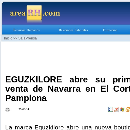
Recursos Humanos
Relaciones Laborales
Formacion
Inicio
>> SalaPrensa
EGUZKILORE abre su prim
venta de Navarra en El Cor
Pamplona
25/06/14
La marca Eguzkilore abre una nueva boutiq