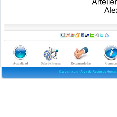
Arteli
Ale
© arearh.com - Area de Recursos Human