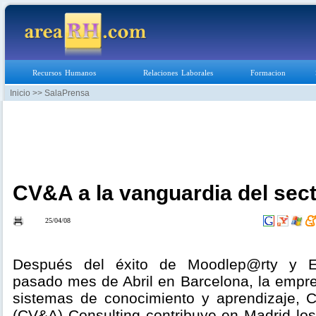
Recursos Humanos
Relaciones Laborales
Formacion
Inicio
>> SalaPrensa
CV&A a la vanguardia del sec
25/04/08
Después del éxito de Moodlep@rty y
pasado mes de Abril en Barcelona, la empre
sistemas de conocimiento y aprendizaje, Ca
(CV&A) Consulting contribuye en Madrid los