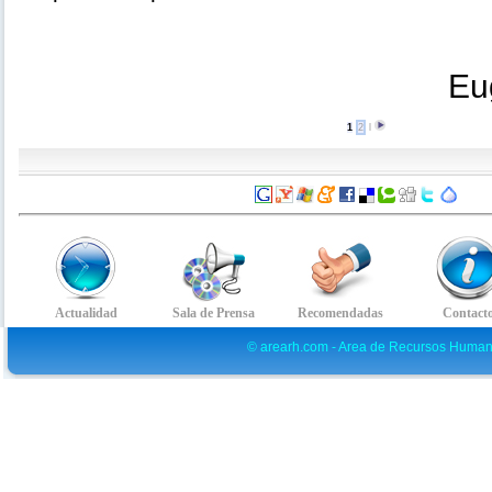
Eu
1
2
l
© arearh.com - Area de Recursos Human