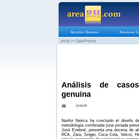
Recursos Humanos
Relaciones L
Inicio
>> SalaPrensa
Análisis de casos
genuina
25/05/09
Nanfor Ibérica ha concluido el diseño 
metodología combinada (una jornada presen
José Enebral, presenta una docena de al
RCA, Zara, Singer, Coca Cola, Velcro, Hel