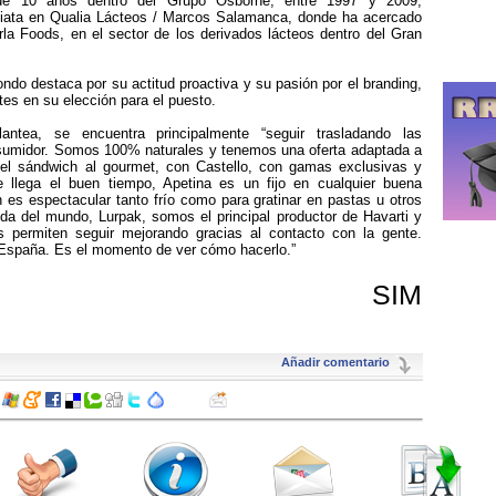
de 10 años dentro del Grupo Osborne, entre 1997 y 2009,
ediata en Qualia Lácteos / Marcos Salamanca, donde ha acercado
la Foods, en el sector de los derivados lácteos dentro del Gran
ndo destaca por su actitud proactiva y su pasión por el branding,
es en su elección para el puesto.
ntea, se encuentra principalmente “seguir trasladando las
onsumidor. Somos 100% naturales y tenemos una oferta adaptada a
el sándwich al gourmet, con Castello, con gamas exclusivas y
e llega el buen tiempo, Apetina es un fijo en cualquier buena
n es espectacular tanto frío como para gratinar en pastas u otros
da del mundo, Lurpak, somos el principal productor de Havarti y
 permiten seguir mejorando gracias al contacto con la gente.
España. Es el momento de ver cómo hacerlo.”
SIM
Añadir comentario