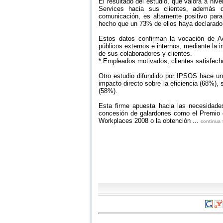
El resultado del estudio, que valora a niv
Services hacia sus clientes, además d
comunicación, es altamente positivo para
hecho que un 73% de ellos haya declarado 
Estos datos confirman la vocación de Ac
públicos externos e internos, mediante la 
de sus colaboradores y clientes.
* Empleados motivados, clientes satisfech
Otro estudio difundido por IPSOS hace uno
impacto directo sobre la eficiencia (68%), 
(58%).
Esta firme apuesta hacia las necesidade
concesión de galardones como el Premio d
Workplaces 2008 o la obtención ...
continua 