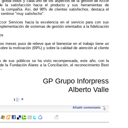
el global todos y cada uno de los aspectos de la gestión de Accor
e la satisfacción hacia el producto y sus herramientas de
 la compañía. Así, del 98% de clientes satisfechos, destaca el
sentirse "muy satisfecho".
cor Services hacia la excelencia en el servicio para con sus
implementación de sistemas de gestión orientados a la fidelización
os
s meses puso de relieve que el bienestar en el trabajo tiene un
sobre la motivación (69%) y sobre la calidad de atención al cliente
s de sus públicos se ha visto recompensada, este año, con la
e la Fundación Alares a la Conciliación, el reconocimiento Best
>>
GP Grupo Inforpress
Alberto Valle
1
2
l
Añadir comentario