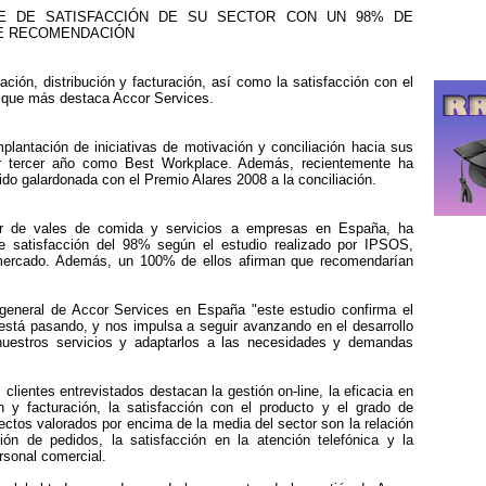
CE DE SATISFACCIÓN DE SU SECTOR CON UN 98% DE
DE RECOMENDACIÓN
ación, distribución y facturación, así como la satisfacción con el
s que más destaca Accor Services.
mplantación de iniciativas de motivación y conciliación hacia sus
r tercer año como Best Workplace. Además, recientemente ha
ido galardonada con el Premio Alares 2008 a la conciliación.
or de vales de comida y servicios a empresas en España, ha
de satisfacción del 98% según el estudio realizado por IPSOS,
mercado. Además, un 100% de ellos afirman que recomendarían
general de Accor Services en España "este estudio confirma el
stá pasando, y nos impulsa a seguir avanzando en el desarrollo
nuestros servicios y adaptarlos a las necesidades y demandas
clientes entrevistados destacan la gestión on-line, la eficacia en
ón y facturación, la satisfacción con el producto y el grado de
ectos valorados por encima de la media del sector son la relación
tión de pedidos, la satisfacción en la atención telefónica y la
ersonal comercial.