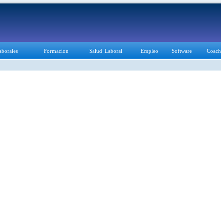
aborales
Formacion
Salud Laboral
Empleo
Software
Coach