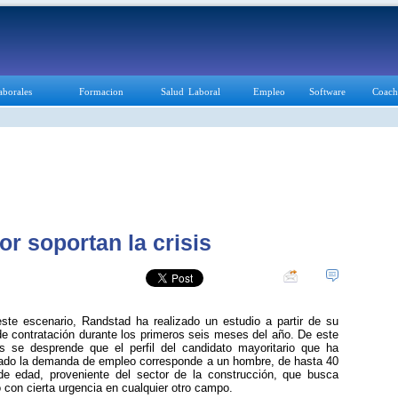
aborales
Formacion
Salud Laboral
Empleo
Software
Coach
r soportan la crisis
ste escenario, Randstad ha realizado un estudio a partir de su
e contratación durante los primeros seis meses del año. De este
is se desprende que el perfil del candidato mayoritario que ha
ado la demanda de empleo corresponde a un hombre, de hasta 40
de edad, proveniente del sector de la construcción, que busca
o con cierta urgencia en cualquier otro campo.