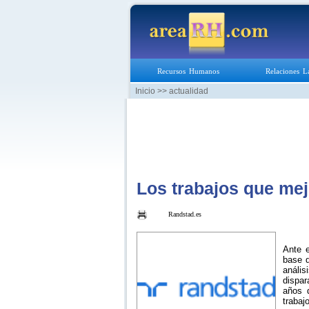
Recursos Humanos
Relaciones L
Inicio
>> actualidad
Los trabajos que mejo
Randstad.es
Ante e
base d
anális
dispar
años 
trabaj