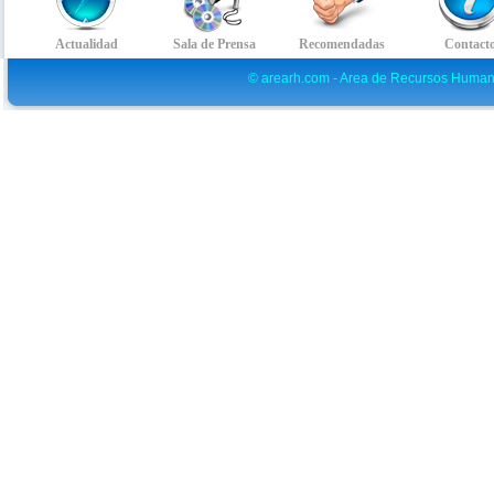
© arearh.com - Area de Recursos Human