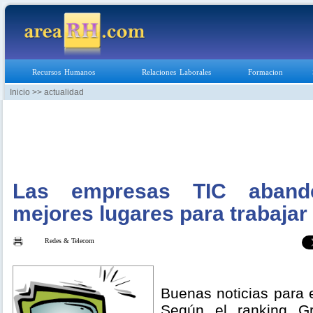
Recursos Humanos
Relaciones Laborales
Formacion
Inicio
>> actualidad
Las empresas TIC aband
mejores lugares para trabajar
Redes & Telecom
Buenas noticias para e
Según el ranking G