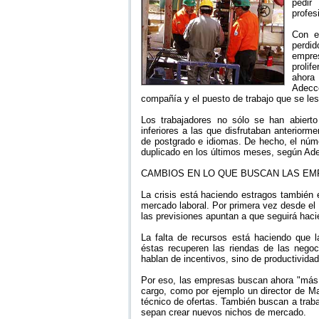
pedir
profes
Con e
perdi
empre
prolif
ahora
Adecc
compañía y el puesto de trabajo que se les 
Los trabajadores no sólo se han abiert
inferiores a las que disfrutaban anterior
de postgrado e idiomas. De hecho, el núme
duplicado en los últimos meses, según Ad
CAMBIOS EN LO QUE BUSCAN LAS E
La crisis está haciendo estragos también 
mercado laboral. Por primera vez desde el
las previsiones apuntan a que seguirá haci
La falta de recursos está haciendo que 
éstas recuperen las riendas de las nego
hablan de incentivos, sino de productivida
Por eso, las empresas buscan ahora "más 
cargo, como por ejemplo un director de M
técnico de ofertas. También buscan a trab
sepan crear nuevos nichos de mercado.