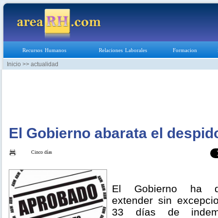
Recursos Humanos
Relaciones Laborales
Formacion
Inicio
>> actualidad
El Gobierno abarata el despid
Cinco días
El Gobierno ha de
extender sin excepci
33 días de indem