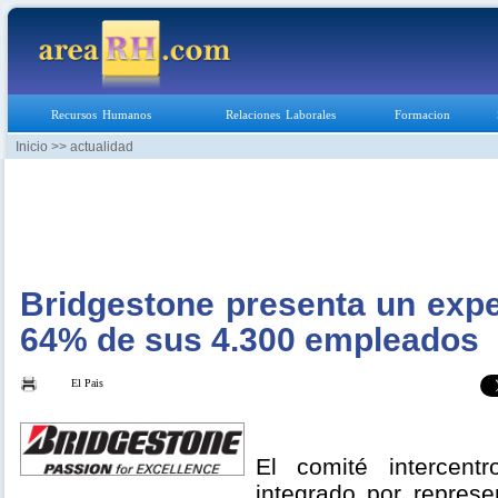
Recursos Humanos
Relaciones Laborales
Formacion
Inicio
>> actualidad
Bridgestone presenta un expe
64% de sus 4.300 empleados
El Pais
El comité intercent
integrado por repres