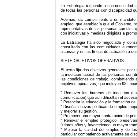
La Estrategia responde a una necesidad so
de todas las personas con discapacidad que
Además, da cumplimiento a un mandato le
empleo, que establecía que el Gobierno, pr
representativas de las personas con disca
con iniciativas y medidas dirigidas a prom
La Estrategia ha sido negociada y cons
consultada con las comunidades autónomas
alcanzar y en las líneas de actuación a des
SIETE OBJETIVOS OPERATIVOS
El texto fija dos objetivos generales: por
la inserción laboral de las personas con di
las condiciones de trabajo, combatiendo a
objetivos operativos, que incluyen 93 línea
" Remover las barreras de todo tipo (soc
comunicación) que aún dificultan el acces
" Potenciar la educación y la formación de
" Diseñar nuevas políticas de empleo mej
y mejorar su gestión.
" Promover una mayor contratación de pers
" Renovar el empleo protegido, preserva
últimos años y favoreciendo un mayor tráns
" Mejorar la calidad del empleo y de la
particular combatiendo activamente su disc